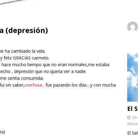
a (depresión)
me ha cambiado la vida.
y feliz GRACIAS carmelo.
 hace mucho tiempo que no eran normales,me estaba
echo , depresión que no queria ver a nadie.
 me sentía consumida.
ui sin saber,
confusa
. fue pasando los días…y con mucha
El 
29 
desac
ña)
El Se