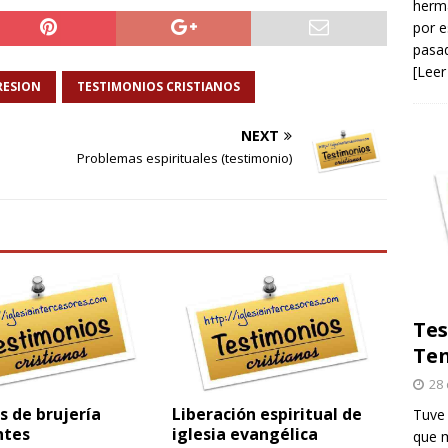
herma
por e
pasad
[Leer
RESION
TESTIMONIOS CRISTIANOS
NEXT
Problemas espirituales (testimonio)
Tes
Ten
28 
 de brujería
Liberación espiritual de
Tuve 
ntes
iglesia evangélica
que m