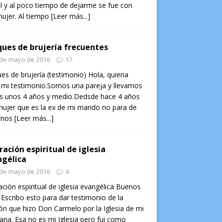
l y al poco tiempo de dejarme se fue con
ujer. Al tiempo
[Leer más...]
ues de brujería frecuentes
 de mayo de 2016
17
es de brujería (testimonio) Hola, quieria
 mi testimonio.Somos una pareja y llevamos
os unos 4 años y medio.Dedsde hace 4 años
ujer que es la ex de mi marido no para de
rnos
[Leer más...]
ración espiritual de iglesia
gélica
 de mayo de 2016
4
ación espiritual de iglesia evangélica Buenos
 Escribo esto para dar testimonio de la
ón que hizo Don Carmelo por la Iglesia de mi
na. Esa no es mi Iglesia pero fui como