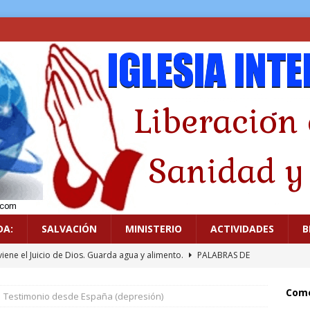
DA:
SALVACIÓN
MINISTERIO
ACTIVIDADES
B
viene el Juicio de Dios. Guarda agua y alimento.
PALABRAS DE
Come
Testimonio desde España (depresión)
icado a los ídolos
GUERRA ESPIRITUAL
.