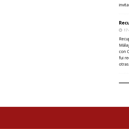
invit
Recu
17
Recup
Málag
con C
fui r
otras