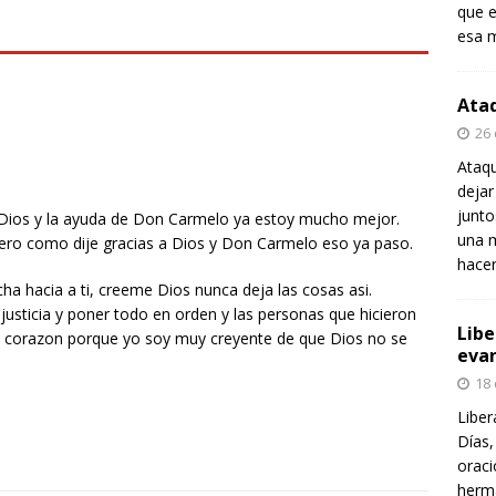
que e
esa m
Ataq
26
Ataqu
dejar
junt
a Dios y la ayuda de Don Carmelo ya estoy mucho mejor.
una m
ero como dije gracias a Dios y Don Carmelo eso ya paso.
hace
ha hacia a ti, creeme Dios nunca deja las cosas asi.
usticia y poner todo en orden y las personas que hicieron
Libe
e corazon porque yo soy muy creyente de que Dios no se
evan
18
Liber
Días,
oraci
herma