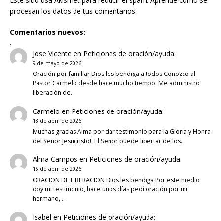
Este sitio usa Akismet para reducir el spam.
Aprende cómo se
procesan los datos de tus comentarios.
Comentarios nuevos:
.
Jose Vicente
en
Peticiones de oración/ayuda:
9 de mayo de 2026
Oración por familiar Dios les bendiga a todos Conozco al
Pastor Carmelo desde hace mucho tiempo. Me administro
liberación de…
Carmelo
en
Peticiones de oración/ayuda:
18 de abril de 2026
Muchas gracias Alma por dar testimonio para la Gloria y Honra
del Señor Jesucristo!. El Señor puede libertar de los…
Alma Campos
en
Peticiones de oración/ayuda:
15 de abril de 2026
ORACION DE LIBERACION Dios les bendiga Por este medio
doy mi testimonio, hace unos días pedí oración por mi
hermano,…
Isabel
en
Peticiones de oración/ayuda: