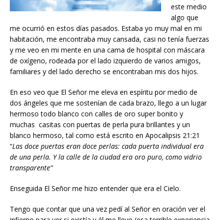
este medio
algo que
me ocurrió en estos días pasados. Estaba yo muy mal en mi
habitación, me encontraba muy cansada, casi no tenía fuerzas
y me veo en mi mente en una cama de hospital con máscara
de oxígeno, rodeada por el lado izquierdo de varios amigos,
familiares y del lado derecho se encontraban mis dos hijos.
En eso veo que El Señor me eleva en espíritu por medio de
dos ángeles que me sostenían de cada brazo, llego a un lugar
hermoso todo blanco con calles de oro super bonito y
muchas casitas con puertas de perla pura brillantes y un
blanco hermoso, tal como está escrito en Apocalipsis 21:21
“
Las doce puertas eran doce perlas: cada puerta individual era
de una perla. Y la calle de la ciudad era oro puro, como vidrio
transparente”
Enseguida El Señor me hizo entender que era el Cielo.
Tengo que contar que una vez pedí al Señor en oración ver el
infierno para ver si existía y él me llevo (esa terrible experiencia