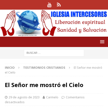
INICIO
TESTIMONIOS CRISTIANOS
El Señor me mostró
el Cielo
El Señor me mostró el Cielo
29 de agosto de 2023
Carmelo
Comentarios
desactivados