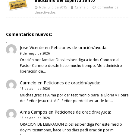
Bautismo del Espíritu Santo
6 de julio de 2015
Carmelo
Comentarios
desactivados
Comentarios nuevos:
.
Jose Vicente
en
Peticiones de oración/ayuda:
9 de mayo de 2026
Oración por familiar Dios les bendiga a todos Conozco al
Pastor Carmelo desde hace mucho tiempo. Me administro
liberación de…
Carmelo
en
Peticiones de oración/ayuda:
18 de abril de 2026
Muchas gracias Alma por dar testimonio para la Gloria y Honra
del Señor Jesucristo!. El Señor puede libertar de los…
Alma Campos
en
Peticiones de oración/ayuda:
15 de abril de 2026
ORACION DE LIBERACION Dios les bendiga Por este medio
doy mi testimonio, hace unos días pedí oración por mi