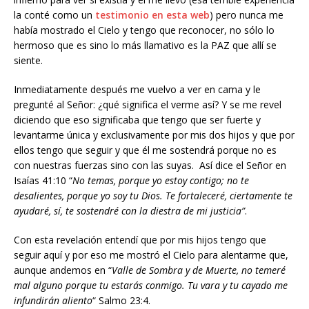
la conté como un
testimonio en esta web
) pero nunca me
había mostrado el Cielo y tengo que reconocer, no sólo lo
hermoso que es sino lo más llamativo es la PAZ que allí se
siente.
Inmediatamente después me vuelvo a ver en cama y le
pregunté al Señor: ¿qué significa el verme así? Y se me revel
diciendo que eso significaba que tengo que ser fuerte y
levantarme única y exclusivamente por mis dos hijos y que por
ellos tengo que seguir y que él me sostendrá porque no es
con nuestras fuerzas sino con las suyas. Así dice el Señor en
Isaías 41:10 “
No temas, porque yo estoy contigo; no te
desalientes, porque yo soy tu Dios. Te fortaleceré, ciertamente te
ayudaré, sí, te sostendré con la diestra de mi justicia”
.
Con esta revelación entendí que por mis hijos tengo que
seguir aquí y por eso me mostró el Cielo para alentarme que,
aunque andemos en “
Valle de Sombra y de Muerte, no temeré
mal alguno porque tu estarás conmigo. Tu vara y tu cayado me
infundirán aliento
“ Salmo 23:4.