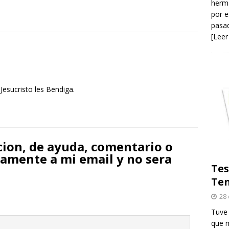
herma
por e
pasad
[Leer
 Jesucristo les Bendiga.
cion, de ayuda, comentario o
tamente a mi email y no sera
Tes
Ten
28 
Tuve 
que m