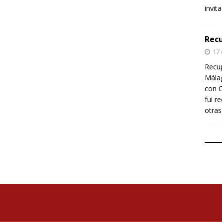
invit
Recu
17
Recup
Málag
con C
fui r
otras