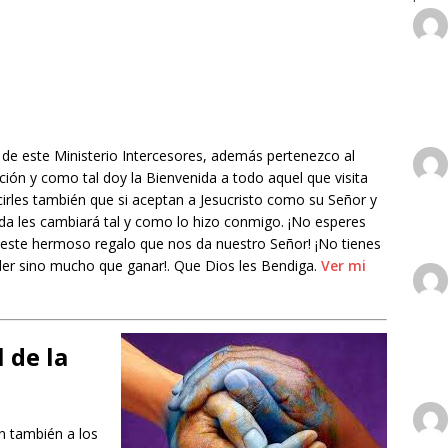
io cristiano desde Tenerife
TESTIMONIOS CRISTIANOS
n espiritual
GUERRA ESPIRITUAL
or me mostró el Cielo
TESTIMONIOS CRISTIANOS
 de este Ministerio Intercesores, además pertenezco al
ción y como tal doy la Bienvenida a todo aquel que visita
irles también que si aceptan a Jesucristo como su Señor y
vida les cambiará tal y como lo hizo conmigo. ¡No esperes
este hermoso regalo que nos da nuestro Señor! ¡No tienes
er sino mucho que ganar!. Que Dios les Bendiga.
Ver mi
 de la
ón también a los