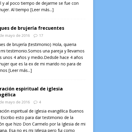
l y al poco tiempo de dejarme se fue con
ujer. Al tiempo
[Leer más...]
ues de brujería frecuentes
 de mayo de 2016
17
es de brujería (testimonio) Hola, quieria
 mi testimonio.Somos una pareja y llevamos
os unos 4 años y medio.Dedsde hace 4 años
ujer que es la ex de mi marido no para de
rnos
[Leer más...]
ración espiritual de iglesia
gélica
 de mayo de 2016
4
ación espiritual de iglesia evangélica Buenos
 Escribo esto para dar testimonio de la
ón que hizo Don Carmelo por la Iglesia de mi
na. Esa no es mi Iglesia pero fui como