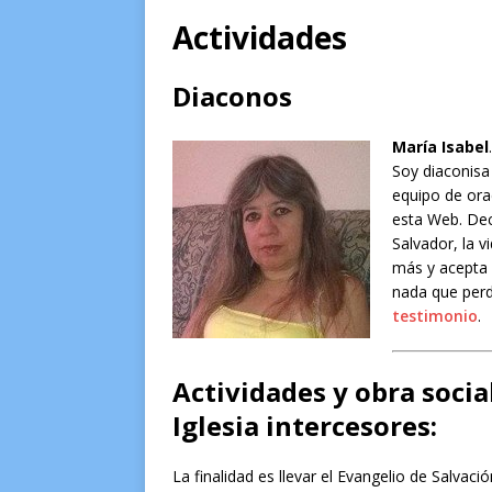
[ 28 de junio de 2016 ]
Testimon
Actividades
[ 27 de junio de 2016 ]
Liberacio
Diaconos
[ 29 de agosto de 2023 ]
El Señ
María Isabel
.
Soy diaconisa
equipo de ora
esta Web. Dec
Salvador, la 
más y acepta 
nada que perd
testimonio
.
Actividades y obra social
Iglesia intercesores:
La finalidad es llevar el Evangelio de Salvaci