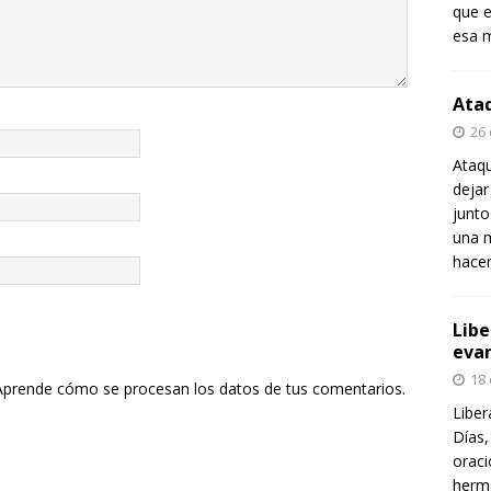
que e
esa m
Ataq
26
Ataqu
dejar
junt
una m
hace
Libe
evan
18
Aprende cómo se procesan los datos de tus comentarios.
Liber
Días,
oraci
herma