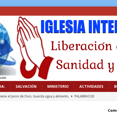
DA:
SALVACIÓN
MINISTERIO
ACTIVIDADES
B
viene el Juicio de Dios. Guarda agua y alimento.
PALABRAS DE
Come
icado a los ídolos
GUERRA ESPIRITUAL
.