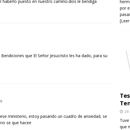
por haberlo puesto en nuestro camino.dios le bendiga
herma
por e
pasad
[Leer
s Bendiciones que El Señor Jesucristo les ha dado, para su
Tes
29
Ten
28 
 ese ministerio, estoy pasando un cuadro de ansiedad, se
Tuve 
, no se que hacee
que m