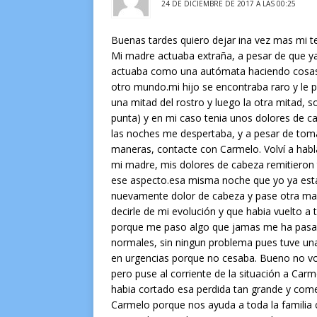
24 DE DICIEMBRE DE 2017 A LAS 00:25
Buenas tardes quiero dejar ina vez mas mi 
Mi madre actuaba extraña, a pesar de que ya 
actuaba como una autómata haciendo cosas 
otro mundo.mi hijo se encontraba raro y le 
una mitad del rostro y luego la otra mitad, 
punta) y en mi caso tenia unos dolores de ca
las noches me despertaba, y a pesar de toma
maneras, contacte con Carmelo. Volví a hab
mi madre, mis dolores de cabeza remitieron to
ese aspecto.esa misma noche que yo ya estab
nuevamente dolor de cabeza y pase otra mala 
decirle de mi evolución y que habia vuelto a t
porque me paso algo que jamas me ha pasad
normales, sin ningun problema pues tuve un
en urgencias porque no cesaba. Bueno no vo
pero puse al corriente de la situación a Carme
habia cortado esa perdida tan grande y com
Carmelo porque nos ayuda a toda la famili