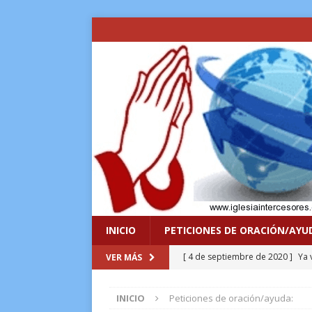
INICIO
PETICIONES DE ORACIÓN/AYU
[ 4 de septiembre de 2020 ]
Ya 
VER MÁS
VIDA
INICIO
Peticiones de oración/ayuda:
[ 8 de enero de 2017 ]
Lo sacrif