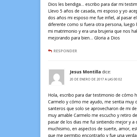
Dios les bendiga… escribo para dar mi testim
Llevo 5 años de casada, mi esposo y yo acep
dos años mi esposo me fue infiel, al pasar e
diferente como si fuera otra persona, luego 
mi matrimonio y era una brujeria que nos ha
mejorando para bien… Gloria a Dios
RESPONDER
Jesus Montilla
dice:
20 DE ENERO DE 2017 A LAS 00:02
Hola, escribo para dar testimonio de cómo h
Carmelo y cómo me ayudo, me sentia muy de
santeros que solo se aprovecharon de mi des
muy amable Carmelo me escucho y retiro de 
pasar de los dias me fui sintiendo mejor y 
muchisimo, en aspectos de suerte, amor, est
que me permitio encontrarlo y fue una verda