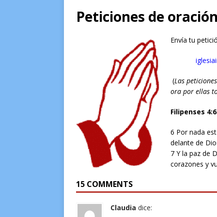
[ 28 de junio de 2016 ]
Testimon
Peticiones de oració
[ 27 de junio de 2016 ]
Liberacio
Envía tu petic
[ 29 de agosto de 2023 ]
El Señ
iglesia
(
Las peticiones
ora por ellas t
Filipenses 4:6
6 Por nada est
delante de Dio
7 Y la paz de 
corazones y vu
15 COMMENTS
Claudia
dice: