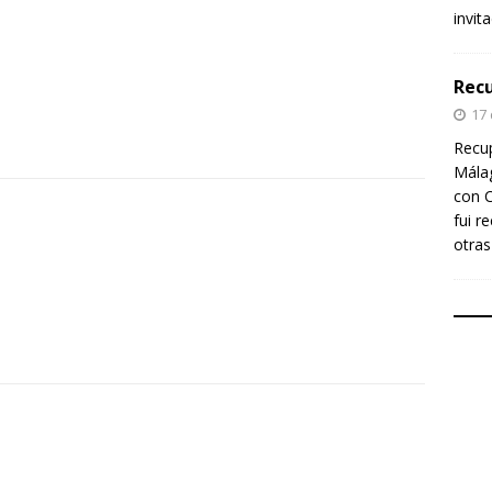
invit
Recu
17
Recup
Málag
con C
fui r
otras