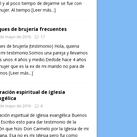
l y al poco tiempo de dejarme se fue con
ujer. Al tiempo
[Leer más...]
ues de brujería frecuentes
 de mayo de 2016
17
es de brujería (testimonio) Hola, quieria
 mi testimonio.Somos una pareja y llevamos
os unos 4 años y medio.Dedsde hace 4 años
ujer que es la ex de mi marido no para de
rnos
[Leer más...]
ración espiritual de iglesia
gélica
 de mayo de 2016
4
ación espiritual de iglesia evangélica Buenos
 Escribo esto para dar testimonio de la
ón que hizo Don Carmelo por la Iglesia de mi
na. Esa no es mi Iglesia pero fui como