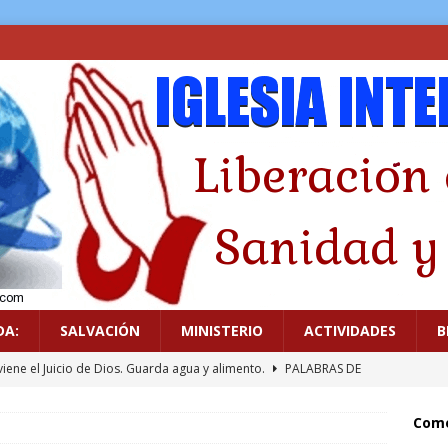
DA:
SALVACIÓN
MINISTERIO
ACTIVIDADES
B
viene el Juicio de Dios. Guarda agua y alimento.
PALABRAS DE
Come
icado a los ídolos
GUERRA ESPIRITUAL
.