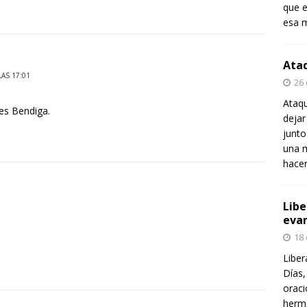
que e
esa m
Ataq
LAS 17:01
26
Ataqu
es Bendiga.
dejar
junt
una m
hace
Libe
evan
18
Liber
Días,
oraci
herma