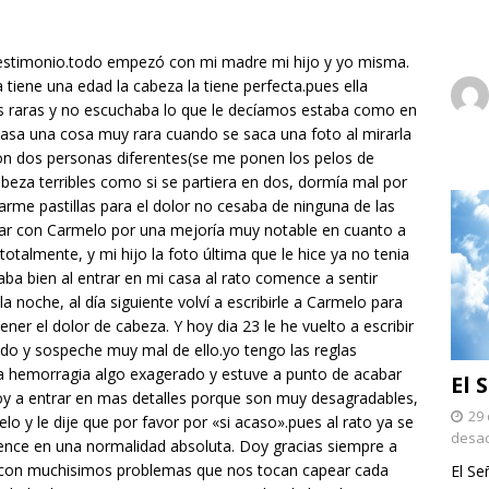
testimonio.todo empezó con mi madre mi hijo y yo misma.
tiene una edad la cabeza la tiene perfecta.pues ella
raras y no escuchaba lo que le decíamos estaba como en
pasa una cosa muy rara cuando se saca una foto al mirarla
son dos personas diferentes(se me ponen los pelos de
beza terribles como si se partiera en dos, dormía mal por
rme pastillas para el dolor no cesaba de ninguna de las
lar con Carmelo por una mejoría muy notable en cuanto a
talmente, y mi hijo la foto última que le hice ya no tenia
a bien al entrar en mi casa al rato comence a sentir
noche, al día siguiente volví a escribirle a Carmelo para
ener el dolor de cabeza. Y hoy dia 23 le he vuelto a escribir
o y sospeche muy mal de ello.yo tengo las reglas
a hemorragia algo exagerado y estuve a punto de acabar
El 
y a entrar en mas detalles porque son muy desagradables,
29 
lo y le dije que por favor por «si acaso».pues al rato ya se
desac
ence en una normalidad absoluta. Doy gracias siempre a
a con muchisimos problemas que nos tocan capear cada
El Se