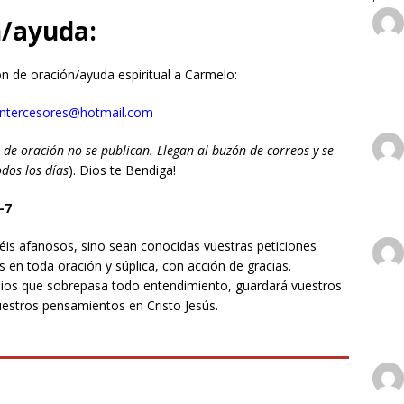
io cristiano desde Tenerife
TESTIMONIOS CRISTIANOS
n/ayuda:
n espiritual
GUERRA ESPIRITUAL
ión de oración/ayuda espiritual a Carmelo:
or me mostró el Cielo
TESTIMONIOS CRISTIANOS
intercesores@hotmail.com
 de oración no se publican. Llegan al buzón de correos y se
odos los días
). Dios te Bendiga!
-7
éis afanosos, sino sean conocidas vuestras peticiones
s en toda oración y súplica, con acción de gracias.
Dios que sobrepasa todo entendimiento, guardará vuestros
estros pensamientos en Cristo Jesús.