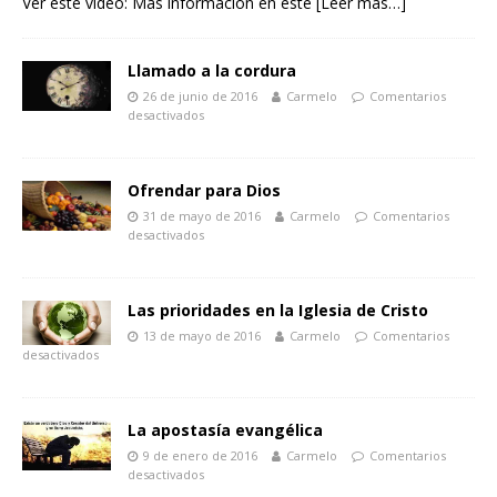
Ver este vídeo: Más información en este
[Leer más…]
Llamado a la cordura
26 de junio de 2016
Carmelo
Comentarios
desactivados
Ofrendar para Dios
31 de mayo de 2016
Carmelo
Comentarios
desactivados
Las prioridades en la Iglesia de Cristo
13 de mayo de 2016
Carmelo
Comentarios
desactivados
La apostasía evangélica
9 de enero de 2016
Carmelo
Comentarios
desactivados