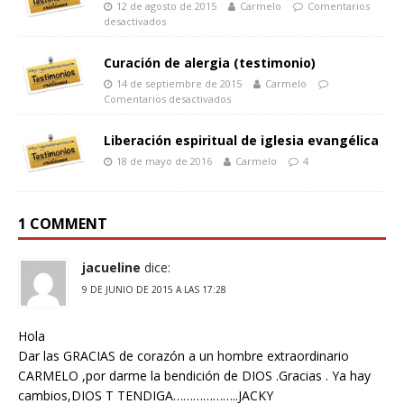
12 de agosto de 2015
Carmelo
Comentarios
desactivados
Curación de alergia (testimonio)
14 de septiembre de 2015
Carmelo
Comentarios desactivados
Liberación espiritual de iglesia evangélica
18 de mayo de 2016
Carmelo
4
1 COMMENT
jacueline
dice:
9 DE JUNIO DE 2015 A LAS 17:28
Hola
Dar las GRACIAS de corazón a un hombre extraordinario
CARMELO ,por darme la bendición de DIOS .Gracias . Ya hay
cambios,DIOS T TENDIGA………………..JACKY