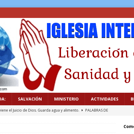
DA:
SALVACIÓN
MINISTERIO
ACTIVIDADES
B
viene el Juicio de Dios. Guarda agua y alimento.
PALABRAS DE
Come
icado a los ídolos
GUERRA ESPIRITUAL
.