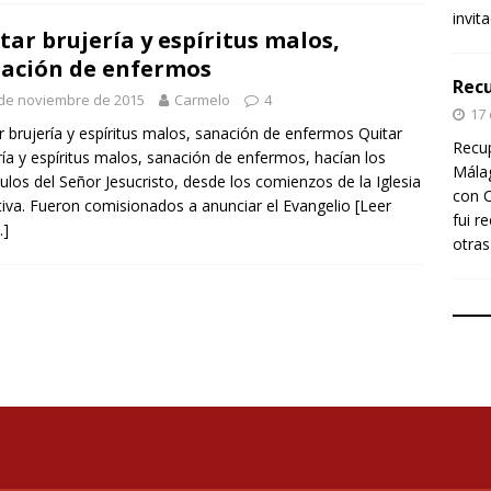
invit
tar brujería y espíritus malos,
ación de enfermos
Recu
de noviembre de 2015
Carmelo
4
17
r brujería y espíritus malos, sanación de enfermos Quitar
Recup
ría y espíritus malos, sanación de enfermos, hacían los
Málag
pulos del Señor Jesucristo, desde los comienzos de la Iglesia
con C
tiva. Fueron comisionados a anunciar el Evangelio
[Leer
fui r
]
otras