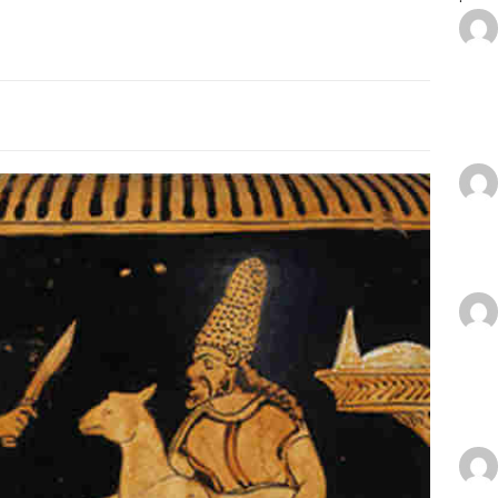
io cristiano desde Tenerife
TESTIMONIOS CRISTIANOS
n espiritual
GUERRA ESPIRITUAL
or me mostró el Cielo
TESTIMONIOS CRISTIANOS