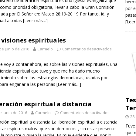
nisterio de liberacion espiritual es una iglesia evangélica que
herma
 como prioridad obligatoria, llevar a cabo la Gran Comisión
por e
ada por El Señor en: Mateo 28:19-20 19 Por tanto, id, y
pasad
ñad a todas
[Leer más…]
[Leer
 visiones espirituales
de junio de 2016
Carmelo
Comentarios desactivados
e voy a contar ahora, es sobre las visiones espirituales, una
iencia espiritual que tuve y que me ha dado mucho
imiento sobre las estrategias demoníacas, usadas por
 para engañar a las personas
[Leer más…]
Tes
eración espiritual a distancia
Ten
e junio de 2016
Carmelo
Comentarios desactivados
28 
ación espiritual a distancia La liberación espiritual a distancia
Tuve 
itar espíritus malos -que son demonios-, sin estar presente
que m
 la ministre o quien la recibe. Es muy evidente que, por lo