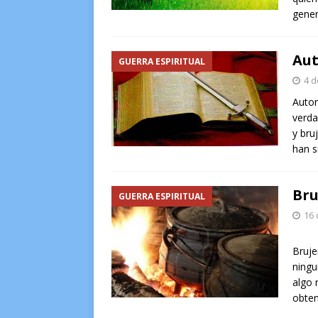
gener
Aut
GUERRA ESPIRITUAL
4 d
Autor
verda
y bru
han s
Bru
GUERRA ESPIRITUAL
16 
Bruje
ningu
algo 
obten