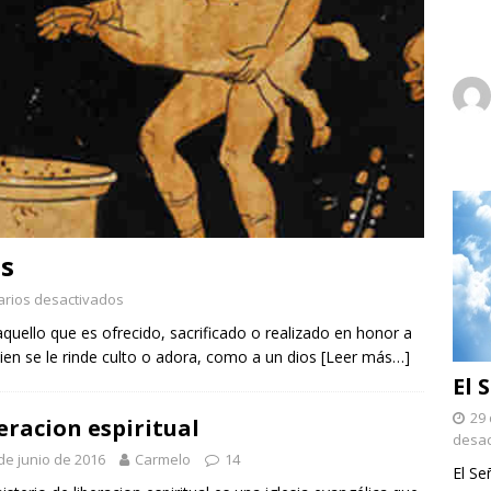
os
rios desactivados
quello que es ofrecido, sacrificado o realizado en honor a
uien se le rinde culto o adora, como a un dios
[Leer más…]
El 
29 
eracion espiritual
desac
de junio de 2016
Carmelo
14
El Se