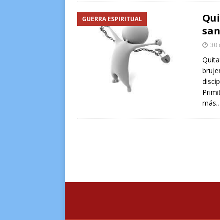
Qui
GUERRA ESPIRITUAL
san
30 
Quita
bruje
discí
Primi
más…