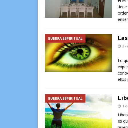
El Mi
tiene
orden
ense
Las
GUERRA ESPIRITUAL
27 
Lo qu
exper
conoc
ellos
Lib
GUERRA ESPIRITUAL
1 d
Liber
es qu
quien