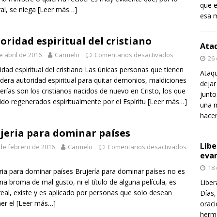
que e
al, se niega
[Leer más…]
esa m
oridad espiritual del cristiano
Ataq
e abril de 2016
Carmelo
Comentarios desactivados
26
idad espiritual del cristiano Las únicas personas que tienen
Ataqu
dera autoridad espiritual para quitar demonios, maldiciones
dejar
jerías son los cristianos nacidos de nuevo en Cristo, los que
junt
ido regenerados espiritualmente por el Espíritu
[Leer más…]
una m
hace
jeria para dominar países
Libe
de febrero de 2016
Carmelo
Comentarios desactivados
evan
18
ria para dominar países Brujería para dominar países no es
na broma de mal gusto, ni el título de alguna película, es
Liber
real, existe y es aplicado por personas que solo desean
Días,
er el
[Leer más…]
oraci
herma