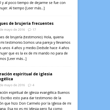
l y al poco tiempo de dejarme se fue con
ujer. Al tiempo
[Leer más...]
ues de brujería frecuentes
 de mayo de 2016
17
es de brujería (testimonio) Hola, quieria
 mi testimonio.Somos una pareja y llevamos
os unos 4 años y medio.Dedsde hace 4 años
ujer que es la ex de mi marido no para de
rnos
[Leer más...]
ración espiritual de iglesia
gélica
 de mayo de 2016
4
ación espiritual de iglesia evangélica Buenos
 Escribo esto para dar testimonio de la
ón que hizo Don Carmelo por la Iglesia de mi
na. Esa no es mi Iglesia pero fui como