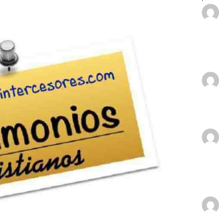
icado a los ídolos
GUERRA ESPIRITUAL
io cristiano desde Tenerife
TESTIMONIOS CRISTIANOS