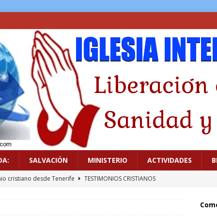
DA:
SALVACIÓN
MINISTERIO
ACTIVIDADES
B
n espiritual
GUERRA ESPIRITUAL
or me mostró el Cielo
TESTIMONIOS CRISTIANOS
Come
viene el Juicio de Dios. Guarda agua y alimento.
PALABRAS DE
.