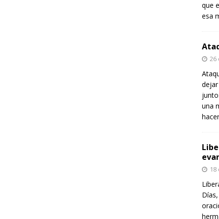
que e
esa m
Ataq
26
Ataqu
dejar
junt
una m
hace
Libe
evan
18
Liber
Días,
oraci
herma