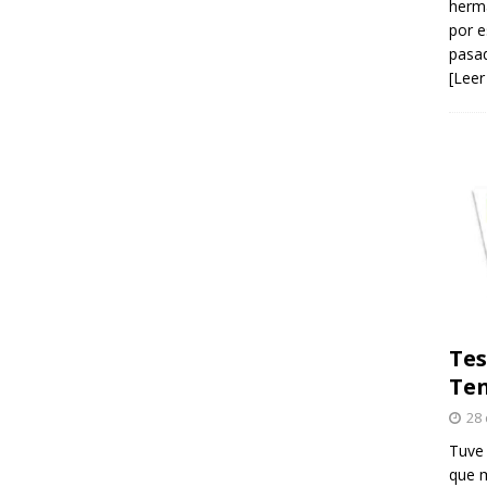
herma
por e
pasad
[Leer
Tes
Ten
28 
Tuve 
que m