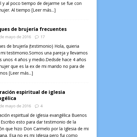
l y al poco tiempo de dejarme se fue con
ujer. Al tiempo
[Leer más...]
ues de brujería frecuentes
 de mayo de 2016
17
es de brujería (testimonio) Hola, quieria
 mi testimonio.Somos una pareja y llevamos
os unos 4 años y medio.Dedsde hace 4 años
ujer que es la ex de mi marido no para de
rnos
[Leer más...]
ración espiritual de iglesia
gélica
 de mayo de 2016
4
ación espiritual de iglesia evangélica Buenos
 Escribo esto para dar testimonio de la
ón que hizo Don Carmelo por la Iglesia de mi
na. Esa no es mi Iglesia pero fui como