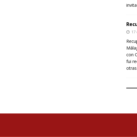
invit
Recu
17
Recup
Málag
con C
fui r
otras