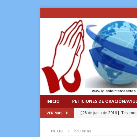
INICIO
PETICIONES DE ORACIÓN/AYU
[ 27 de junio de 2016 ]
Liberacio
VER MÁS
[ 29 de agosto de 2023 ]
El Señ
INICIO
brujerias
[ 4 de septiembre de 2020 ]
Ya 