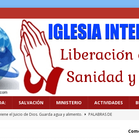
DA:
SALVACIÓN
MINISTERIO
ACTIVIDADES
B
viene el Juicio de Dios. Guarda agua y alimento.
PALABRAS DE
Come
icado a los ídolos
GUERRA ESPIRITUAL
.