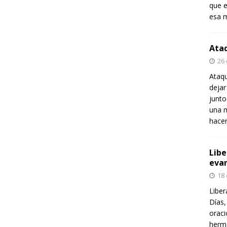
que e
esa m
Ataq
26
Ataqu
dejar
junt
una m
hace
Libe
evan
18
Liber
Días,
oraci
herma