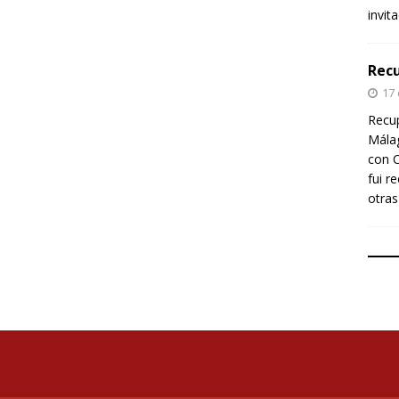
invit
Recu
17
Recup
Málag
con C
fui r
otras