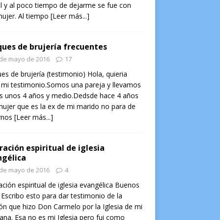
l y al poco tiempo de dejarme se fue con
ujer. Al tiempo
[Leer más...]
ues de brujería frecuentes
 de mayo de 2016
17
es de brujería (testimonio) Hola, quieria
 mi testimonio.Somos una pareja y llevamos
os unos 4 años y medio.Dedsde hace 4 años
ujer que es la ex de mi marido no para de
rnos
[Leer más...]
ración espiritual de iglesia
gélica
 de mayo de 2016
4
ación espiritual de iglesia evangélica Buenos
 Escribo esto para dar testimonio de la
ón que hizo Don Carmelo por la Iglesia de mi
na. Esa no es mi Iglesia pero fui como