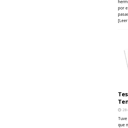
herma
por e
pasad
[Leer
Tes
Ten
28 
Tuve 
que m