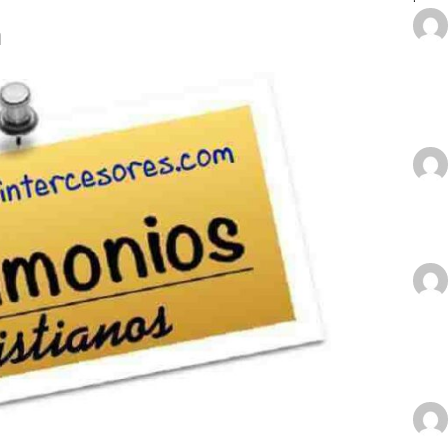
io cristiano desde Tenerife
TESTIMONIOS CRISTIANOS
n
n espiritual
GUERRA ESPIRITUAL
or me mostró el Cielo
TESTIMONIOS CRISTIANOS