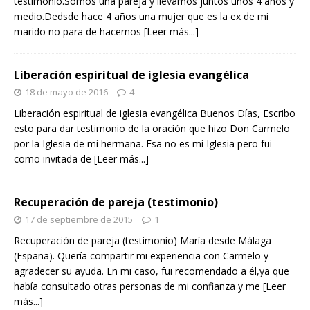
testimonio.Somos una pareja y llevamos juntos unos 4 años y
medio.Dedsde hace 4 años una mujer que es la ex de mi
marido no para de hacernos
[Leer más...]
Liberación espiritual de iglesia evangélica
18 de mayo de 2016
4
Liberación espiritual de iglesia evangélica Buenos Días, Escribo
esto para dar testimonio de la oración que hizo Don Carmelo
por la Iglesia de mi hermana. Esa no es mi Iglesia pero fui
como invitada de
[Leer más...]
Recuperación de pareja (testimonio)
17 de septiembre de 2015
1
Recuperación de pareja (testimonio) María desde Málaga
(España). Quería compartir mi experiencia con Carmelo y
agradecer su ayuda. En mi caso, fui recomendado a él,ya que
había consultado otras personas de mi confianza y me
[Leer
más...]